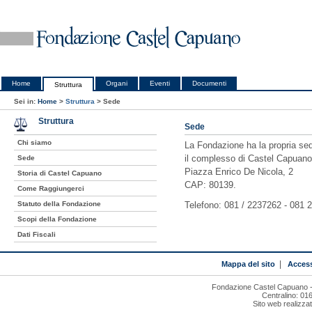
Home
Organi
Eventi
Documenti
Struttura
Sei in:
Home
>
Struttura
>
Sede
Struttura
Sede
Chi siamo
La Fondazione ha la propria sed
il complesso di Castel Capuano
Sede
Piazza Enrico De Nicola, 2
Storia di Castel Capuano
CAP: 80139.
Come Raggiungerci
Statuto della Fondazione
Telefono: 081 / 2237262 - 081 
Scopi della Fondazione
Dati Fiscali
Mappa del sito
|
Access
Fondazione Castel Capuano - 
Centralino: 01
Sito web realizza